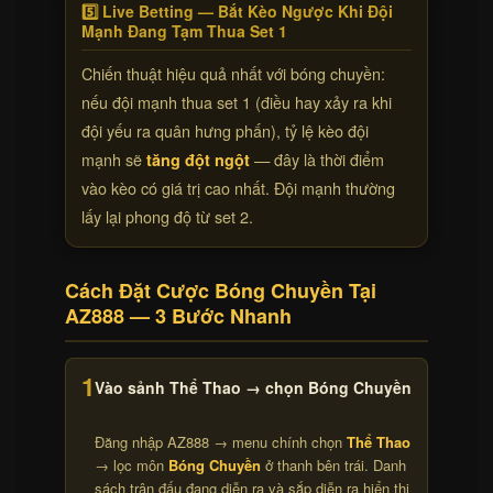
5️⃣ Live Betting — Bắt Kèo Ngược Khi Đội
Mạnh Đang Tạm Thua Set 1
Chiến thuật hiệu quả nhất với bóng chuyền:
nếu đội mạnh thua set 1 (điều hay xảy ra khi
đội yếu ra quân hưng phấn), tỷ lệ kèo đội
mạnh sẽ
— đây là thời điểm
tăng đột ngột
vào kèo có giá trị cao nhất. Đội mạnh thường
lấy lại phong độ từ set 2.
Cách Đặt Cược Bóng Chuyền Tại
AZ888 — 3 Bước Nhanh
1
Vào sảnh Thể Thao → chọn Bóng Chuyền
Đăng nhập AZ888 → menu chính chọn
Thể Thao
→ lọc môn
Bóng Chuyền
ở thanh bên trái. Danh
sách trận đấu đang diễn ra và sắp diễn ra hiển thị