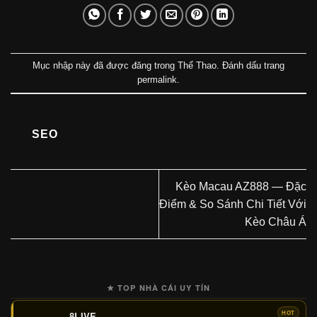
Mục nhập này đã được đăng trong
Thể Thao
. Đánh dấu trang
permalink
.
SEO
Kèo Macau AZ888 — Đặc
Điểm & So Sánh Chi Tiết Với
Kèo Châu Á
★ TOP NHÀ CÁI UY TÍN
HOT
8LIVE