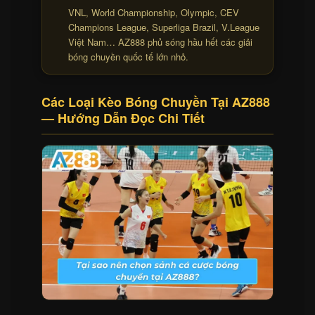
VNL, World Championship, Olympic, CEV
Champions League, Superliga Brazil, V.League
Việt Nam… AZ888 phủ sóng hầu hết các giải
bóng chuyền quốc tế lớn nhỏ.
Các Loại Kèo Bóng Chuyền Tại AZ888
— Hướng Dẫn Đọc Chi Tiết