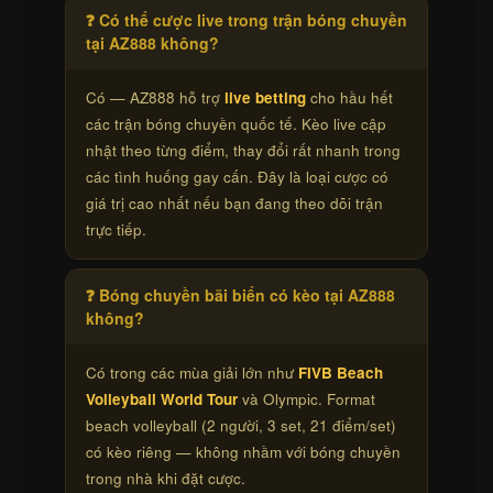
❓ Có thể cược live trong trận bóng chuyền
tại AZ888 không?
Có — AZ888 hỗ trợ
live betting
cho hầu hết
các trận bóng chuyền quốc tế. Kèo live cập
nhật theo từng điểm, thay đổi rất nhanh trong
các tình huống gay cấn. Đây là loại cược có
giá trị cao nhất nếu bạn đang theo dõi trận
trực tiếp.
❓ Bóng chuyền bãi biển có kèo tại AZ888
không?
Có trong các mùa giải lớn như
FIVB Beach
Volleyball World Tour
và Olympic. Format
beach volleyball (2 người, 3 set, 21 điểm/set)
có kèo riêng — không nhầm với bóng chuyền
trong nhà khi đặt cược.