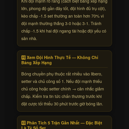
Khi đội mạnh rõ ràng (cách biệt bảng xếp hạng
lớn, phong độ gần đây tốt, đội hình đủ trụ cột),
kèo chấp -1.5 set thường an toàn hơn 70% vì
đội mạnh thường thắng 3-0 hoặc 3-1. Tránh
chấp -1.5 khi hai đội ngang tài hoặc đội yếu có
sân nhà.
2️⃣ Xem Đội Hình Thực Tế — Không Chỉ
Bảng Xếp Hạng
Bóng chuyền phụ thuộc rất nhiều vào libero,
setter và chủ công số 1. Nếu đội mạnh thiếu
chủ công hoặc setter chính → cân nhắc giảm
chấp. Kiểm tra tin tức chấn thương trước khi
đặt cược tối thiểu 30 phút trước giờ bóng lăn.
3️⃣ Phân Tích 5 Trận Gần Nhất — Đặc Biệt
Là Tỷ Số Set