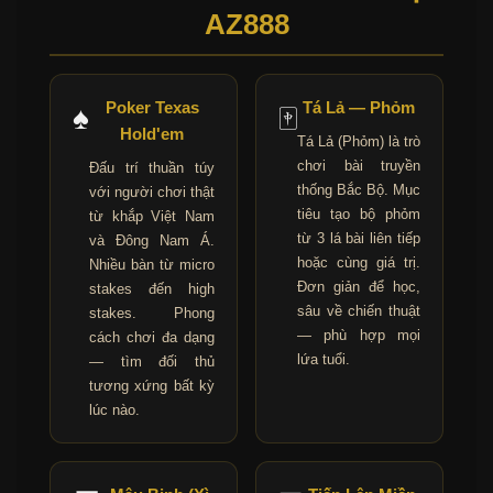
AZ888
Poker Texas
Tá Lả — Phỏm
♠️
🀄
Hold'em
Tá Lả (Phỏm) là trò
chơi bài truyền
Đấu trí thuần túy
thống Bắc Bộ. Mục
với người chơi thật
tiêu tạo bộ phỏm
từ khắp Việt Nam
từ 3 lá bài liên tiếp
và Đông Nam Á.
hoặc cùng giá trị.
Nhiều bàn từ micro
Đơn giản để học,
stakes đến high
sâu về chiến thuật
stakes. Phong
— phù hợp mọi
cách chơi đa dạng
lứa tuổi.
— tìm đối thủ
tương xứng bất kỳ
lúc nào.