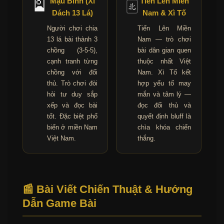
Mậu Binh (Xì
Tiến Lên Miền
🎴
🀃
Dách 13 Lá)
Nam & Xì Tố
Người chơi chia
Tiến Lên Miền
13 lá bài thành 3
Nam — trò chơi
chồng (3-5-5),
bài dân gian quen
cạnh tranh từng
thuộc nhất Việt
chồng với đối
Nam. Xì Tố kết
thủ. Trò chơi đòi
hợp yếu tố may
hỏi tư duy sắp
mắn và tâm lý —
xếp và đọc bài
đọc đối thủ và
tốt. Đặc biệt phổ
quyết định bluff là
biến ở miền Nam
chìa khóa chiến
Việt Nam.
thắng.
📰 Bài Viết Chiến Thuật & Hướng
Dẫn Game Bài