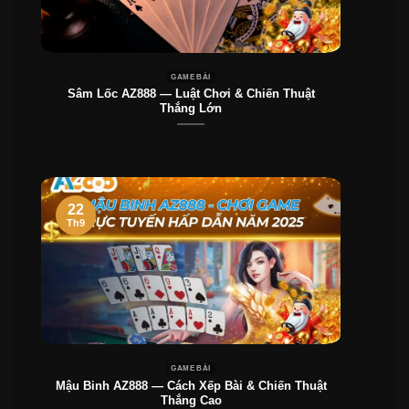
GAME BÀI
Sâm Lốc AZ888 — Luật Chơi & Chiến Thuật
Thắng Lớn
22
Th9
GAME BÀI
Mậu Binh AZ888 — Cách Xếp Bài & Chiến Thuật
Thắng Cao