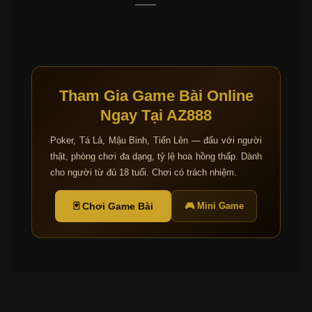
Tham Gia Game Bài Online
Ngay Tại AZ888
Poker, Tá Lả, Mậu Binh, Tiến Lên — đấu với người
thật, phòng chơi đa dạng, tỷ lệ hoa hồng thấp. Dành
cho người từ đủ 18 tuổi. Chơi có trách nhiệm.
🃏 Chơi Game Bài
🎮 Mini Game