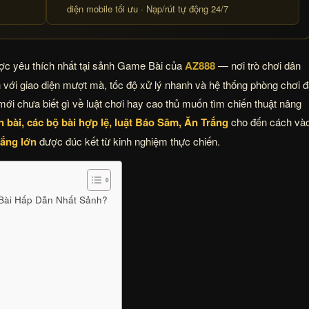
diện mobile tối ưu · Nạp/rút tự động 24/7
ợc yêu thích nhất tại sảnh Game Bài của
AZ888
— nơi trò chơi dân
với giao diện mượt mà, tốc độ xử lý nhanh và hệ thống phòng chơi 
mới chưa biết gì về luật chơi hay cao thủ muốn tìm chiến thuật nâng
 bài, các bộ bài hợp lệ, luật Báo Sâm, Ăn Trắng
cho đến cách và
hắng lớn
được đúc kết từ kinh nghiệm thực chiến.
Bài Hấp Dẫn Nhất Sảnh?