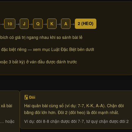
2 (HEO)
→
→
→
→
→
→
10
J
Q
K
A
bích có giá trị ngang nhau khi so sánh bài lẻ
t đặc biệt riêng — xem mục Luật Đặc Biệt bên dưới
hoặc 3 bất kỳ) ở ván đầu được đánh trước
🂱 Đôi
 xả bài
Hai quân bài cùng số (ví dụ: 7-7, K-K, A-A). Chặn đôi
bằng đôi lớn hơn. Đôi 2 (đôi heo) là đôi mạnh nhất.
10… hoặc
Ví dụ: đôi 8-8 chặn được đôi 7-7, tứ quý chặn được đôi 2