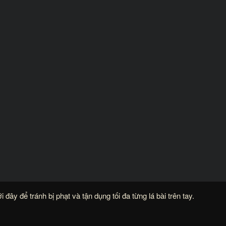
ây để tránh bị phạt và tận dụng tối đa từng lá bài trên tay.